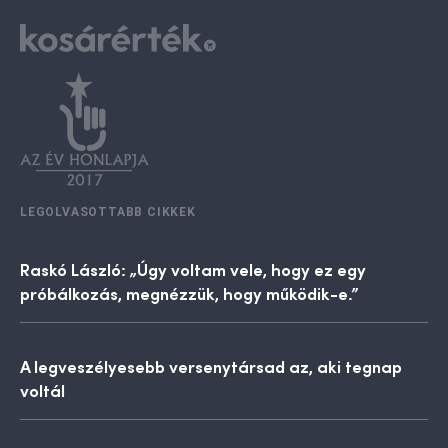
LEGOLVASOTTABB CIKKEK
Raskó László: „Úgy voltam vele, hogy ez egy
próbálkozás, megnézzük, hogy működik-e.”
A legveszélyesebb versenytársad az, aki tegnap
voltál