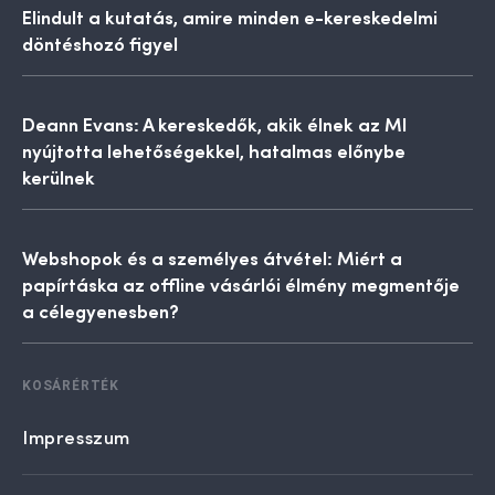
Elindult a kutatás, amire minden e-kereskedelmi
döntéshozó figyel
Deann Evans: A kereskedők, akik élnek az MI
nyújtotta lehetőségekkel, hatalmas előnybe
kerülnek
Webshopok és a személyes átvétel: Miért a
papírtáska az offline vásárlói élmény megmentője
a célegyenesben?
KOSÁRÉRTÉK
Impresszum