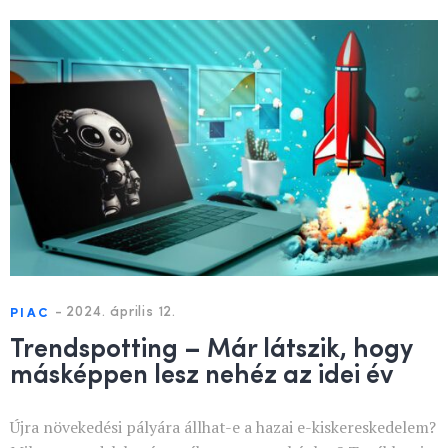
-
2024. április 12.
PIAC
Trendspotting – Már látszik, hogy
másképpen lesz nehéz az idei év
Újra növekedési pályára állhat-e a hazai e-kiskereskedelem?