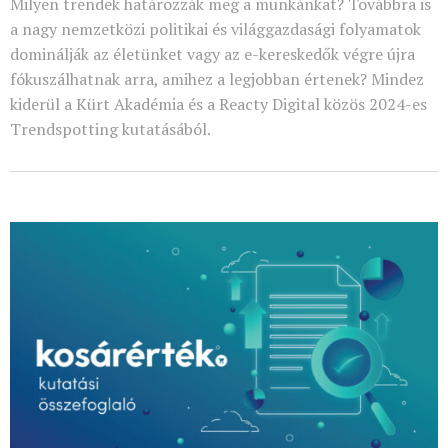
Milyen trendek határozzák meg a munkánkat? Továbbra is
a nagy nemzetközi politikai és világgazdasági folyamatok
dominálják az életünket vagy az e-kereskedők végre újra
fókuszálhatnak arra, amihez a legjobban értenek? Mindez
kiderül a Kürt Akadémia és a Reacty Digital közös 2024-es
Trendspotting kutatásából.