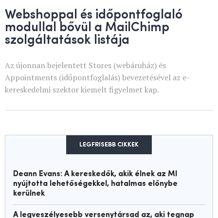
Webshoppal és időpontfoglaló
modullal bővül a MailChimp
szolgáltatások listája
Az újonnan bejelentett Stores (webáruház) és
Appointments (időpontfoglalás) bevezetésével az e-
kereskedelmi szektor kiemelt figyelmet kap.
LEGFRISEBB CIKKEK
Deann Evans: A kereskedők, akik élnek az MI
nyújtotta lehetőségekkel, hatalmas előnybe
kerülnek
A legveszélyesebb versenytársad az, aki tegnap