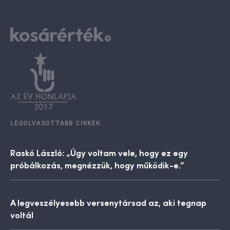
LEGOLVASOTTABB CIKKEK
Raskó László: „Úgy voltam vele, hogy ez egy
próbálkozás, megnézzük, hogy működik-e.”
A legveszélyesebb versenytársad az, aki tegnap
voltál