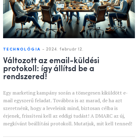
-
2024. február 12.
TECHNOLÓGIA
Változott az email-küldési
protokoll: így állítsd be a
rendszered!
Egy marketing kampány során a tömegesen kiküldött e-
mail egyszerű feladat. Továbbra is az marad, de ha azt
szeretnénk, hogy a leveleink mind, biztosan célba is
érjenek, frissíteni kell az eddigi tudást! A DMARC az új,
megkívánt beállítási protokoll. Mutatjuk, mit kell tenned!