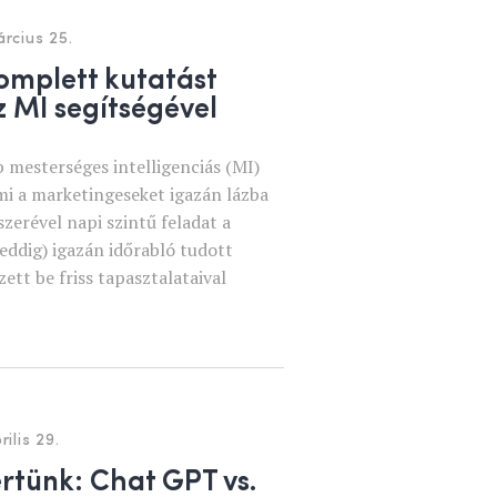
rcius 25.
omplett kutatást
z MI segítségével
mesterséges intelligenciás (MI)
mi a marketingeseket igazán lázba
szerével napi szintű feladat a
 eddig) igazán időrabló tudott
ett be friss tapasztalataival
rilis 29.
tünk: Chat GPT vs.