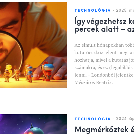
-
2025. má
TECHNOLÓGIA
Így végezhetsz k
percek alatt – a
Az elmúlt hónapokban több 
kutatóeszköz jelent meg, a
hozhatja, mivel a kutatás jó
számukra, és ez (legalábbis
lenni. – Londonból jelentkez
Mészáros Beatrix.
-
2024. áp
TECHNOLÓGIA
Megmérkőztek ér