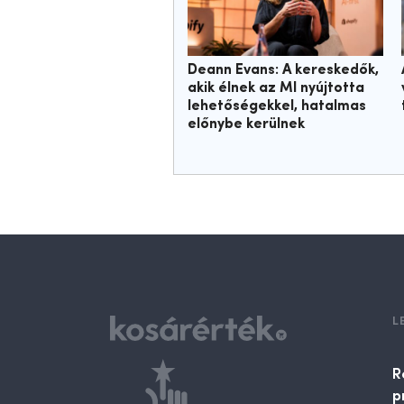
Deann Evans: A kereskedők,
akik élnek az MI nyújtotta
lehetőségekkel, hatalmas
előnybe kerülnek
L
R
p