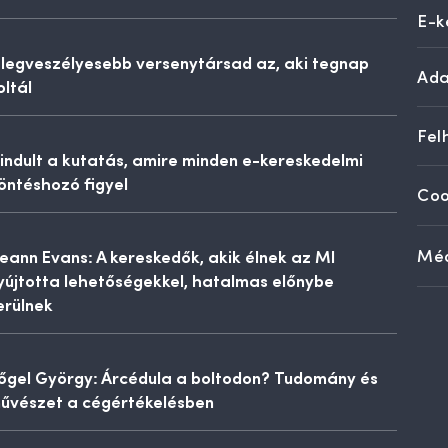
E-k
 legveszélyesebb versenytársad az, aki tegnap
Ada
oltál
Fel
lindult a kutatás, amire minden e-kereskedelmi
öntéshozó figyel
Coo
eann Evans: A kereskedők, akik élnek az MI
Méd
yújtotta lehetőségekkel, hatalmas előnybe
erülnek
őgel György: Árcédula a boltodon? Tudomány és
űvészet a cégértékelésben