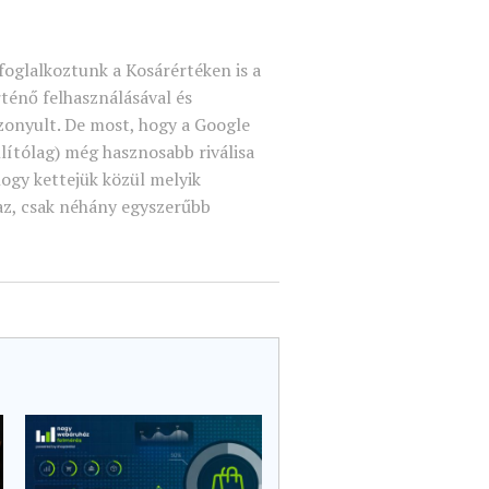
oglalkoztunk a Kosárértéken is a
énő felhasználásával és
onyult. De most, hogy a Google
lítólag) még hasznosabb riválisa
 hogy kettejük közül melyik
az, csak néhány egyszerűbb