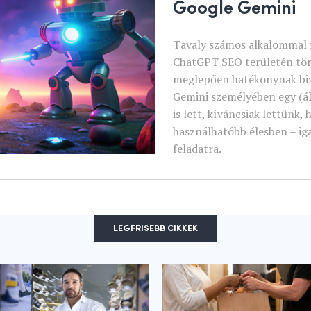
Google Gemini
Tavaly számos alkalommal f
ChatGPT SEO területén tört
meglepően hatékonynak biz
Gemini személyében egy (ál
is lett, kíváncsiak lettünk,
használhatóbb élesben – ig
feladatra.
LEGFRISEBB CIKKEK