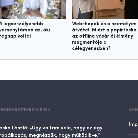
A legveszélyesebb
Webshopok és a személyes
versenytársad az, aki
átvétel: Miért a papírtáska
tegnap voltál
az offline vásárlói élmény
megmentője a
célegyenesben?
EGOLVASOTTABB CIKKEK
KOS
Imp
askó László: „Úgy voltam vele, hogy ez egy
róbálkozás, megnézzük, hogy működik-e.”