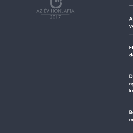
A
v
E
d
D
n
k
B
m