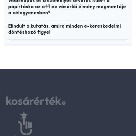
Webshopok és a személyes átvétel: Miért a
papírtáska az offline vásárlói élmény megmentője
a célegyenesben?
Elindult a kutatás, amire minden e-kereskedelmi
döntéshozó figyel