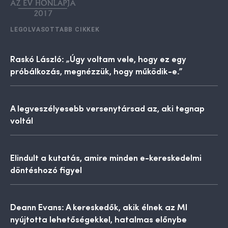
LEGOLVASOTTABB CIKKEK
Raskó László: „Úgy voltam vele, hogy ez egy
próbálkozás, megnézzük, hogy működik-e.”
A legveszélyesebb versenytársad az, aki tegnap
voltál
Elindult a kutatás, amire minden e-kereskedelmi
döntéshozó figyel
Deann Evans: A kereskedők, akik élnek az MI
nyújtotta lehetőségekkel, hatalmas előnybe