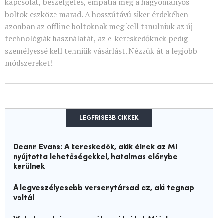
kapcsolat, beszélgetés, empátia még a hagyományos
boltok eszköze marad. A hosszútávú siker érdekében
azonban az offline boltoknak meg kell tanulniuk az új
technológiák használatát, az e-kereskedőknek pedig
személyessé kell tenniük vásárlást. Nézzük át a legjobb
módszereket!
LEGFRISEBB CIKKEK
Deann Evans: A kereskedők, akik élnek az MI
nyújtotta lehetőségekkel, hatalmas előnybe
kerülnek
A legveszélyesebb versenytársad az, aki tegnap
voltál