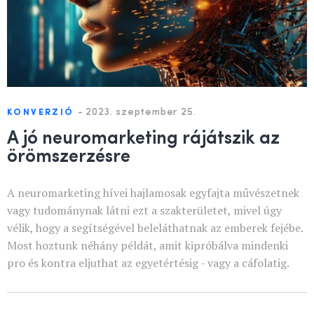
-
2023. szeptember 25.
KONVERZIÓ
A jó neuromarketing rájátszik az
örömszerzésre
A neuromarketing hívei hajlamosak egyfajta művészetnek
vagy tudománynak látni ezt a szakterületet, mivel úgy
vélik, hogy a segítségével beleláthatnak az emberek fejébe.
Most hoztunk néhány példát, amit kipróbálva mindenki
pro és kontra eljuthat az egyetértésig - vagy a cáfolatig.