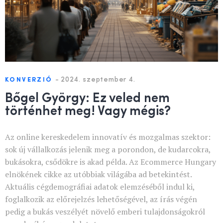
-
2024. szeptember 4.
KONVERZIÓ
Bőgel György: Ez veled nem
történhet meg! Vagy mégis?
Az online kereskedelem innovatív és mozgalmas szektor:
sok új vállalkozás jelenik meg a porondon, de kudarcokra,
bukásokra, csődökre is akad példa. Az Ecommerce Hungary
elnökének cikke az utóbbiak világába ad betekintést.
Aktuális cégdemográfiai adatok elemzéséből indul ki,
foglalkozik az előrejelzés lehetőségével, az írás végén
pedig a bukás veszélyét növelő emberi tulajdonságokról