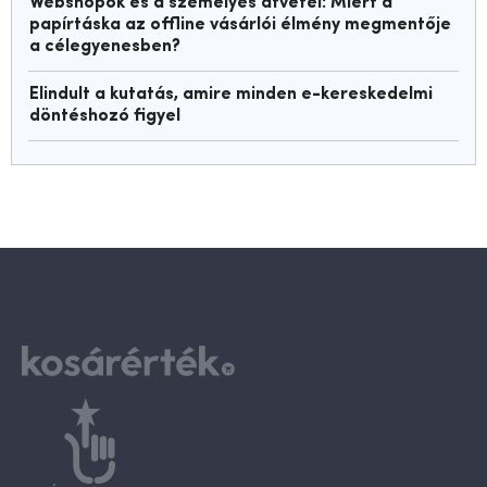
Webshopok és a személyes átvétel: Miért a
papírtáska az offline vásárlói élmény megmentője
a célegyenesben?
Elindult a kutatás, amire minden e-kereskedelmi
döntéshozó figyel