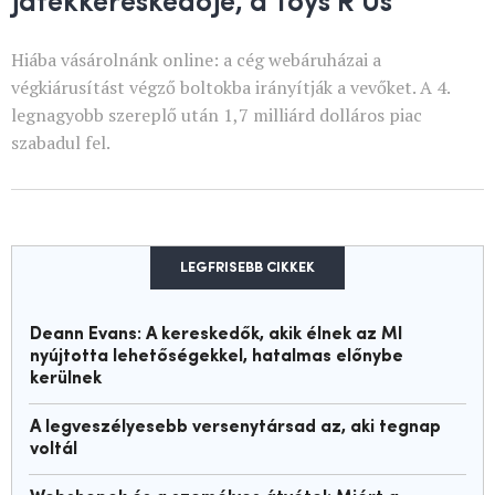
Hiába vásárolnánk online: a cég webáruházai a
végkiárusítást végző boltokba irányítják a vevőket. A 4.
legnagyobb szereplő után 1,7 milliárd dolláros piac
szabadul fel.
LEGFRISEBB CIKKEK
Deann Evans: A kereskedők, akik élnek az MI
nyújtotta lehetőségekkel, hatalmas előnybe
kerülnek
A legveszélyesebb versenytársad az, aki tegnap
voltál