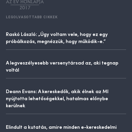
LEGOLVASOTTABB CIKKEK
Raskó László: „Úgy voltam vele, hogy ez egy
próbálkozás, megnézzük, hogy működik-e.”
A legveszélyesebb versenytársad az, aki tegnap
voltál
Deann Evans: A kereskedők, akik élnek az MI
nyújtotta lehetőségekkel, hatalmas előnybe
kerülnek
Elindult a kutatás, amire minden e-kereskedelmi