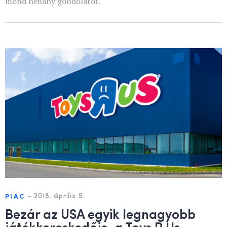
mond néhány gondolatot.
-
2018. április 9.
PIAC
Bezár az USA egyik legnagyobb
játékkereskedője, a Toys R Us