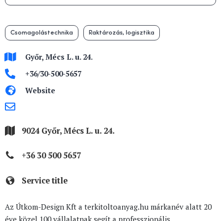
Csomagolástechnika
Raktározás, logisztika
Győr, Mécs L. u. 24.
+36/30-500-5657
Website
9024 Győr, Mécs L. u. 24.
+36 30 500 5657
Service title
Az Útkom-Design Kft a terkitoltoanyag.hu márkanév alatt 20
éve közel 100 vállalatnak segít a professzionális