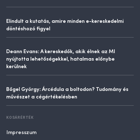
Elindult a kutatás, amire minden e-kereskedelmi
döntéshozó figyel
Deann Evans: A kereskedők, akik élnek az MI
nyújtotta lehetőségekkel, hatalmas előnybe
kerülnek
Bőgel György: Árcédula a boltodon? Tudomány és
művészet a cégértékelésben
KOSÁRÉRTÉK
Impresszum