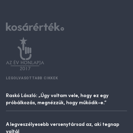
LEGOLVASOTTABB CIKKEK
Raskó László: „Úgy voltam vele, hogy ez egy
próbálkozás, megnézzük, hogy működik-e.”
A legveszélyesebb versenytársad az, aki tegnap
voltál