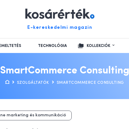
E-kereskedelmi magazin
EMELTETÉS
TECHNOLÓGIA
KOLLEKCIÓK
SmartCommerce Consultin
SZOLGÁLTATÓK
SMARTCOMMERCE CONSULTING
ine marketing és kommunikáció