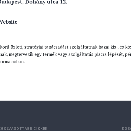
Budapest, Dohány utca 12.
Website
körű üzleti, stratégiai tanácsadást szolgáltatnak hazai kis-, és 
lnak, megtervezik egy termék vagy szolgáltatás piacra lépését, pén
formációban.
EGOLVASOTTABB CIKKEK
KOS