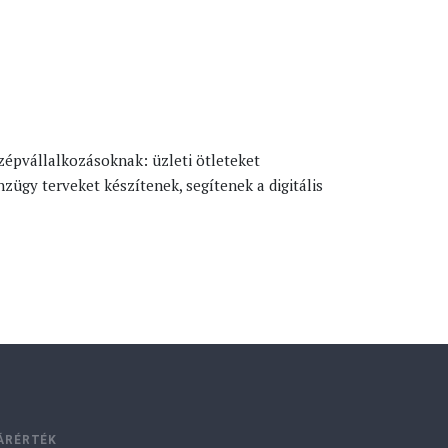
középvállalkozásoknak: üzleti ötleteket
zügy terveket készítenek, segítenek a digitális
ÁRÉRTÉK