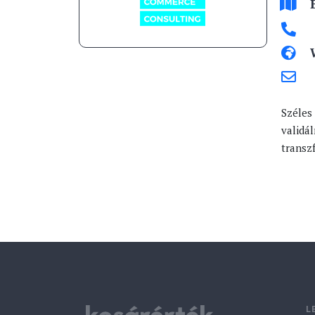
Széles 
validá
transz
L