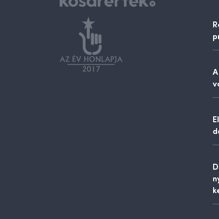
R
p
A
v
E
d
D
n
k