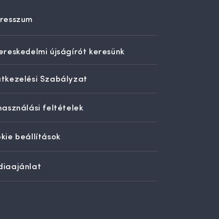
resszum
ereskedelmi újságírót keresünk
tkezelési Szabályzat
használási feltételek
kie beállítások
iaajánlat