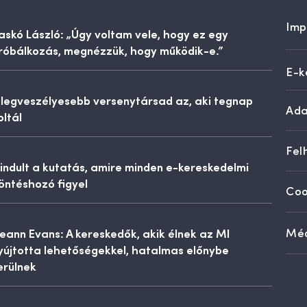
Imp
askó László: „Úgy voltam vele, hogy ez egy
róbálkozás, megnézzük, hogy működik-e.”
E-k
 legveszélyesebb versenytársad az, aki tegnap
Ada
oltál
Fel
lindult a kutatás, amire minden e-kereskedelmi
öntéshozó figyel
Coo
eann Evans: A kereskedők, akik élnek az MI
Méd
yújtotta lehetőségekkel, hatalmas előnybe
erülnek