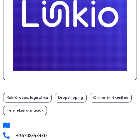
Raktározás, logisztika
Dropshipping
Online értékesítés
Termékinformációk
+36708555450