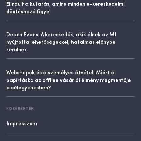
Elindult a kutatás, amire minden e-kereskedelmi
döntéshozó figyel
Deann Evans: A kereskedők, akik élnek az MI
nyújtotta lehetőségekkel, hatalmas előnybe
kerülnek
Webshopok és a személyes átvétel: Miért a
papírtáska az offline vásárlói élmény megmentője
a célegyenesben?
KOSÁRÉRTÉK
Impresszum