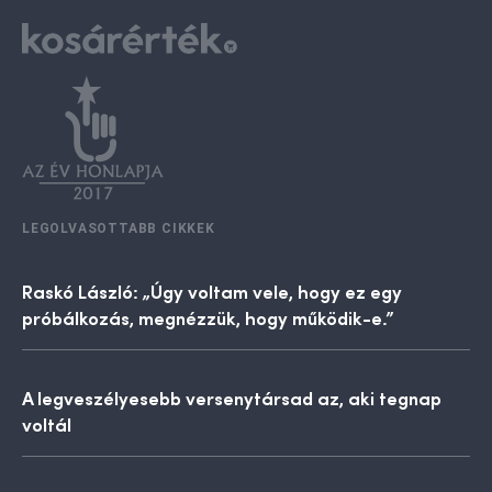
LEGOLVASOTTABB CIKKEK
Raskó László: „Úgy voltam vele, hogy ez egy
próbálkozás, megnézzük, hogy működik-e.”
A legveszélyesebb versenytársad az, aki tegnap
voltál