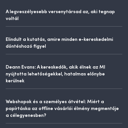
A legveszélyesebb versenytársad az, aki tegnap
voltál
Elindult a kutatás, amire minden e-kereskedelmi
döntéshozó figyel
Deann Evans: A kereskedők, akik élnek az MI
nyújtotta lehetőségekkel, hatalmas előnybe
kerülnek
Webshopok és a személyes átvétel: Miért a
papírtáska az offline vásárlói élmény megmentője
a célegyenesben?