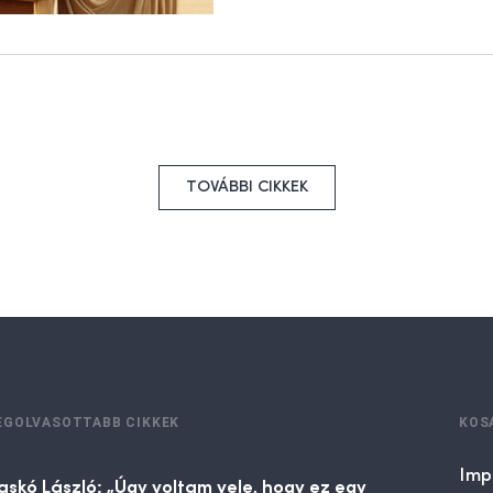
TOVÁBBI CIKKEK
EGOLVASOTTABB CIKKEK
KOS
Imp
askó László: „Úgy voltam vele, hogy ez egy