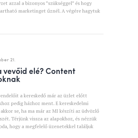
zet azzal a bizonyos ”szükséggel” és hogy
artható marketinget űznél. A végére hagytuk
ber 21.
 vevőid elé? Content
oknak
ndelőit a kereskedő már az üzlet előtt
khoz pedig házhoz ment. E kereskedelmi
akkor se, ha ma már az MI készíti az üdvözlő
zét. Térjünk vissza az alapokhoz, és nézzük
oda, hogy a megfelelő üzenetekkel találjuk