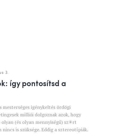
us 3.
k: így pontosítsd a
a mesterséges igénykeltés ördögi
tingesek milliói dolgoznak azok, hogy
ó olyan (és olyan mennyiségű) sz✳rt
nincs is szüksége. Eddig a sztereotípiák.