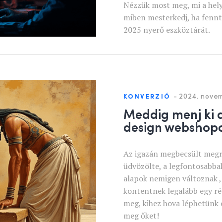
Nézzük most meg, mi a hely
miben mesterkedj, ha fennt
2025 nyerő eszköztárát.
-
2024. novem
KONVERZIÓ
Meddig menj ki a
design webshop
Az igazán megbecsült megre
üdvözölte, a legfontosabba
alapok nemigen változnak , 
kontentnek legalább egy rés
meg, kihez hova léphetünk 
meg őket!