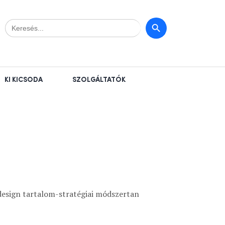
Search
Search Button
for:
KI KICSODA
SZOLGÁLTATÓK
design tartalom-stratégiai módszertan