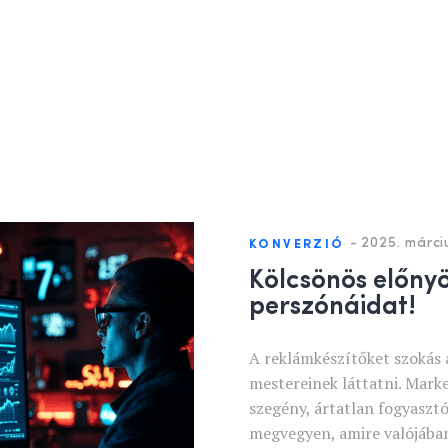
-
2025. márci
KONVERZIÓ
Kölcsönös előnyö
perszónáidat!
A reklámkészítőket szokás 
mestereinek láttatni. Marke
szegény, ártatlan fogyaszt
megvegyen, amire valójában 