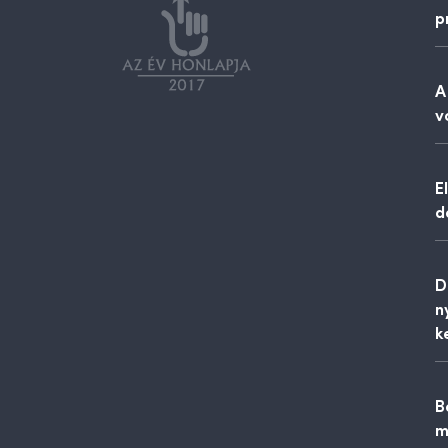
p
A
v
E
d
D
n
k
B
m