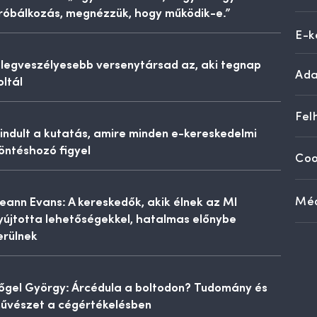
róbálkozás, megnézzük, hogy működik-e.”
E-k
 legveszélyesebb versenytársad az, aki tegnap
Ada
oltál
Fel
lindult a kutatás, amire minden e-kereskedelmi
öntéshozó figyel
Coo
eann Evans: A kereskedők, akik élnek az MI
Méd
yújtotta lehetőségekkel, hatalmas előnybe
erülnek
őgel György: Árcédula a boltodon? Tudomány és
űvészet a cégértékelésben