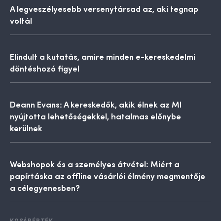
A legveszélyesebb versenytársad az, aki tegnap
voltál
Elindult a kutatás, amire minden e-kereskedelmi
döntéshozó figyel
Deann Evans: A kereskedők, akik élnek az MI
nyújtotta lehetőségekkel, hatalmas előnybe
kerülnek
Webshopok és a személyes átvétel: Miért a
papírtáska az offline vásárlói élmény megmentője
a célegyenesben?
KOSÁRÉRTÉK