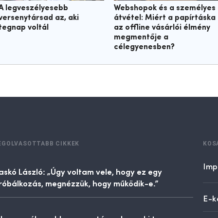
A legveszélyesebb
Webshopok és a személyes
versenytársad az, aki
átvétel: Miért a papírtáska
tegnap voltál
az offline vásárlói élmény
megmentője a
célegyenesben?
EGOLVASOTTABB CIKKEK
KOS
Imp
askó László: „Úgy voltam vele, hogy ez egy
róbálkozás, megnézzük, hogy működik-e.”
E-k