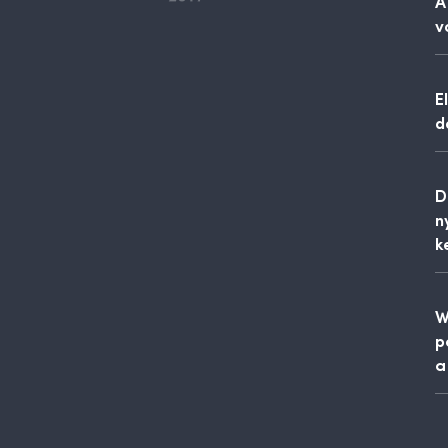
A
v
E
d
D
n
k
W
p
a