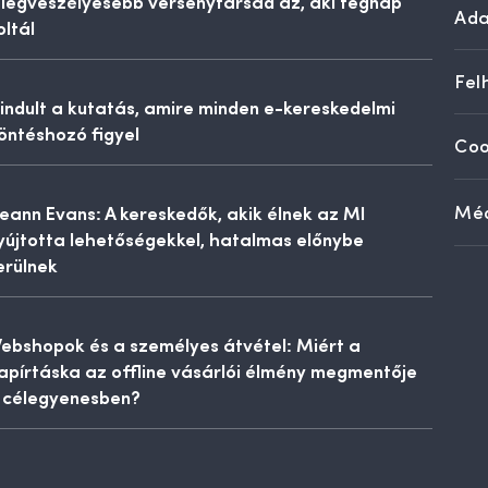
 legveszélyesebb versenytársad az, aki tegnap
Ada
oltál
Fel
lindult a kutatás, amire minden e-kereskedelmi
öntéshozó figyel
Coo
eann Evans: A kereskedők, akik élnek az MI
Méd
yújtotta lehetőségekkel, hatalmas előnybe
erülnek
ebshopok és a személyes átvétel: Miért a
apírtáska az offline vásárlói élmény megmentője
 célegyenesben?