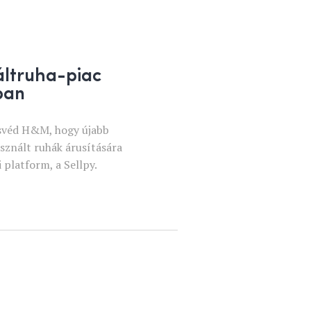
áltruha-piac
ban
 svéd H&M, hogy újabb
asznált ruhák árusítására
platform, a Sellpy.