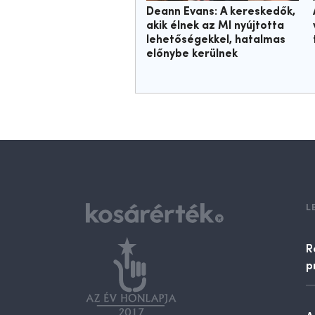
Deann Evans: A kereskedők,
akik élnek az MI nyújtotta
lehetőségekkel, hatalmas
előnybe kerülnek
L
R
p