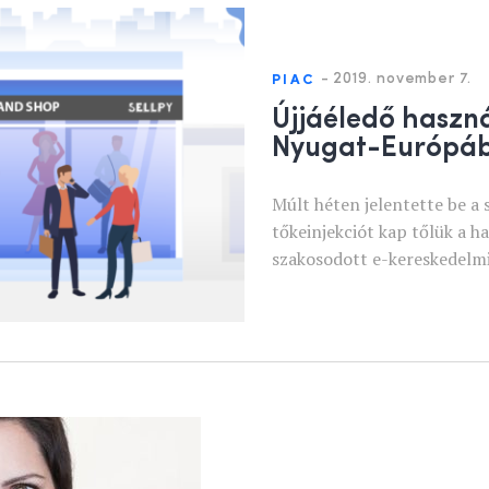
-
2019. november 7.
PIAC
Újjáéledő haszn
Nyugat-Európá
Múlt héten jelentette be a
tőkeinjekciót kap tőlük a h
szakosodott e-kereskedelmi 