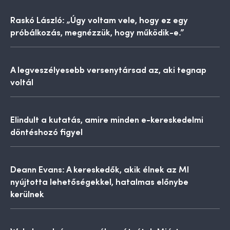
Raskó László: „Úgy voltam vele, hogy ez egy
próbálkozás, megnézzük, hogy működik-e.”
A legveszélyesebb versenytársad az, aki tegnap
voltál
Elindult a kutatás, amire minden e-kereskedelmi
döntéshozó figyel
Deann Evans: A kereskedők, akik élnek az MI
nyújtotta lehetőségekkel, hatalmas előnybe
kerülnek