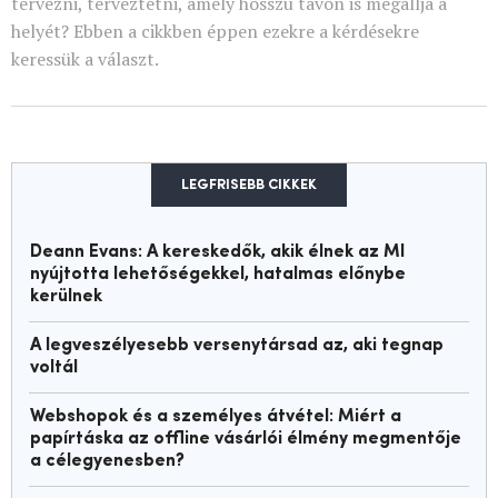
tervezni, terveztetni, amely hosszú távon is megállja a
helyét? Ebben a cikkben éppen ezekre a kérdésekre
keressük a választ.
LEGFRISEBB CIKKEK
Deann Evans: A kereskedők, akik élnek az MI
nyújtotta lehetőségekkel, hatalmas előnybe
kerülnek
A legveszélyesebb versenytársad az, aki tegnap
voltál
Webshopok és a személyes átvétel: Miért a
papírtáska az offline vásárlói élmény megmentője
a célegyenesben?