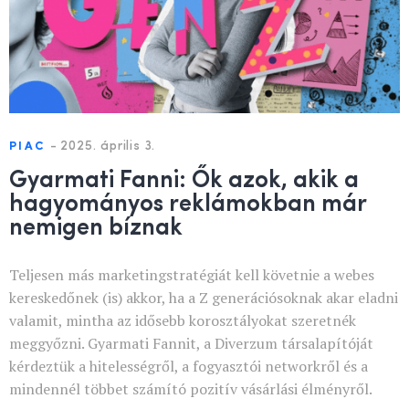
-
2025. április 3.
PIAC
Gyarmati Fanni: Ők azok, akik a
hagyományos reklámokban már
nemigen bíznak
Teljesen más marketingstratégiát kell követnie a webes
kereskedőnek (is) akkor, ha a Z generációsoknak akar eladni
valamit, mintha az idősebb korosztályokat szeretnék
meggyőzni. Gyarmati Fannit, a Diverzum társalapítóját
kérdeztük a hitelességről, a fogyasztói networkről és a
mindennél többet számító pozitív vásárlási élményről.