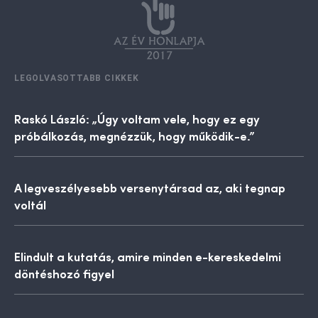
LEGOLVASOTTABB CIKKEK
Raskó László: „Úgy voltam vele, hogy ez egy
próbálkozás, megnézzük, hogy működik-e.”
A legveszélyesebb versenytársad az, aki tegnap
voltál
Elindult a kutatás, amire minden e-kereskedelmi
döntéshozó figyel