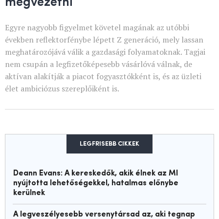
megvezetni
Egyre nagyobb figyelmet követel magának az utóbbi
években reflektorfénybe lépett Z generáció, mely lassan
meghatározójává válik a gazdasági folyamatoknak. Tagjai
nem csupán a legfizetőképesebb vásárlóvá válnak, de
aktívan alakítják a piacot fogyasztókként is, és az üzleti
élet ambiciózus szereplőiként is.
LEGFRISEBB CIKKEK
Deann Evans: A kereskedők, akik élnek az MI
nyújtotta lehetőségekkel, hatalmas előnybe
kerülnek
A legveszélyesebb versenytársad az, aki tegnap